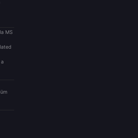
n
da MS
lated
 a
züm