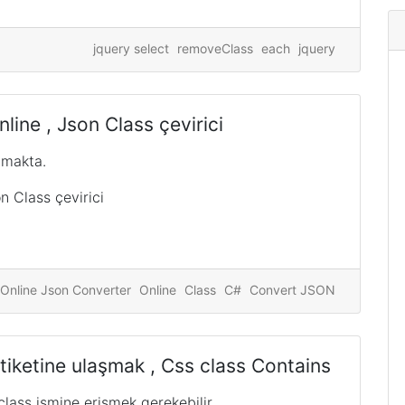
jquery select
removeClass
each
jquery
ine , Json Class çevirici
amakta.
 Class çevirici
Online Json Converter
Online
Class
C#
Convert JSON
tiketine ulaşmak , Css class Contains
lass ismine erişmek gerekebilir.