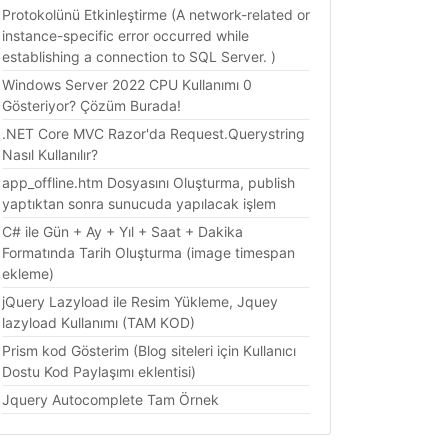
Protokolünü Etkinleştirme (A network-related or
instance-specific error occurred while
establishing a connection to SQL Server. )
Windows Server 2022 CPU Kullanımı 0
Gösteriyor? Çözüm Burada!
.NET Core MVC Razor'da Request.Querystring
Nasıl Kullanılır?
app_offline.htm Dosyasını Oluşturma, publish
yaptıktan sonra sunucuda yapılacak işlem
C# ile Gün + Ay + Yıl + Saat + Dakika
Formatında Tarih Oluşturma (image timespan
ekleme)
jQuery Lazyload ile Resim Yükleme, Jquey
lazyload Kullanımı (TAM KOD)
Prism kod Gösterim (Blog siteleri için Kullanıcı
Dostu Kod Paylaşımı eklentisi)
Jquery Autocomplete Tam Örnek