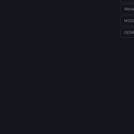
Wind
MSS
GEN