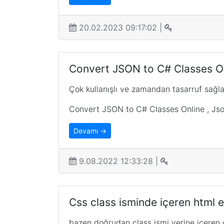
20.02.2023 09:17:02 |
Convert JSON to C# Classes Onl
Çok kullanışlı ve zamandan tasarruf sağl
Convert JSON to C# Classes Online , Json
Devamı →
9.08.2022 12:33:28 |
Css class isminde içeren html e
bazen doğrudan class ismi yerine içeren c