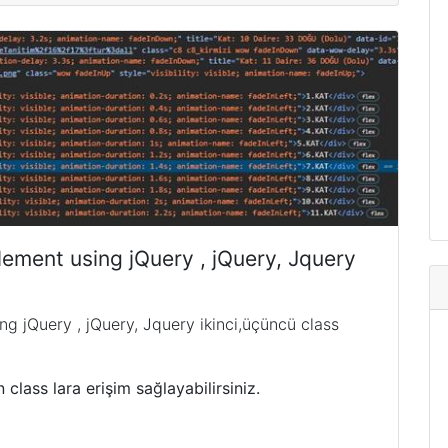
lement using jQuery , jQuery, Jquery
ng jQuery , jQuery, Jquery ikinci,üçüncü class
 class lara erişim sağlayabilirsiniz.