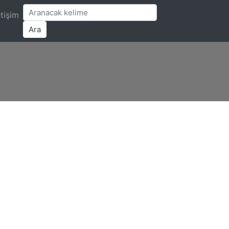
etişim
Ara