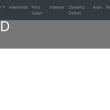
)
r
Hakkımda
Foto
Videolar
Ziyaretçi
Arşiv
İl
Galeri
Defteri
5D