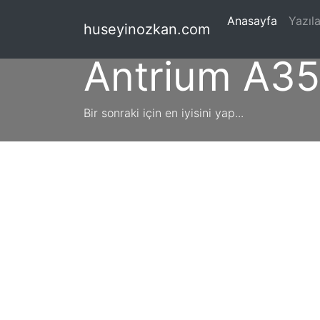
(current
Anasayfa
Yazıla
huseyinozkan.com
Antrium A3
Bir sonraki için en iyisini yap...