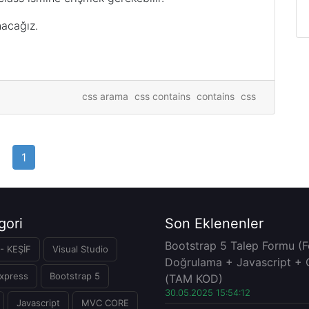
nacağız.
css arama
css contains
contains
css
1
gori
Son Eklenenler
Bootstrap 5 Talep Formu (
- KEŞİF
Visual Studio
Doğrulama + Javascript + 
xpress
Bootstrap 5
(TAM KOD)
30.05.2025 15:54:12
Javascript
MVC CORE