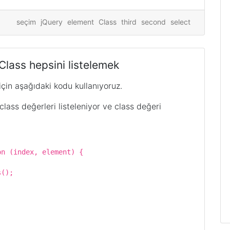
seçim
jQuery
element
Class
third
second
select
Class hepsini listelemek
 için aşağıdaki kodu kullanıyoruz.
lass değerleri listeleniyor ve class değeri
dex, element) {
);