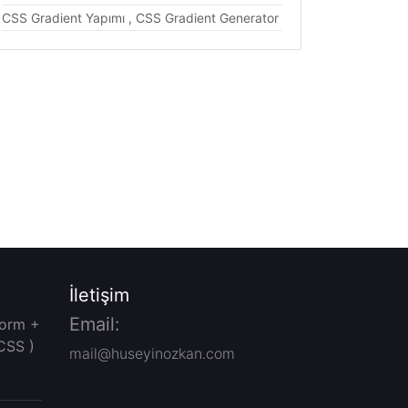
CSS Gradient Yapımı , CSS Gradient Generator
İletişim
Email:
Form +
CSS )
mail@huseyinozkan.com