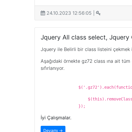
24.10.2023 12:56:05 |
Jquery All class select, Jquery 
Jquery ile Belirli bir class listeini çekmek
Aşağıdaki örnekte gz72 class ına ait tüm c
sıfırlanıyor.
$('.gz72').each(function (in
$(this).removeClass(
});
İyi Çalışmalar.
Devamı →