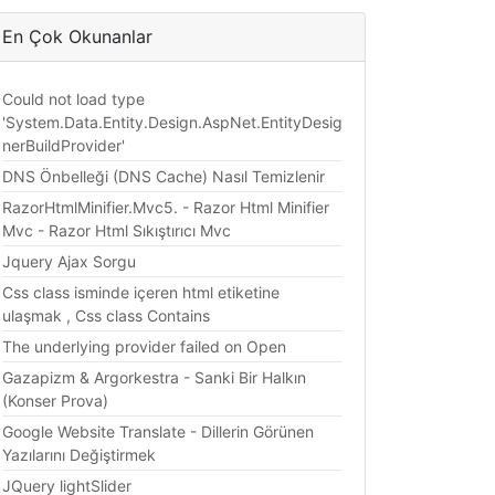
En Çok Okunanlar
Could not load type
'System.Data.Entity.Design.AspNet.EntityDesig
nerBuildProvider'
DNS Önbelleği (DNS Cache) Nasıl Temizlenir
RazorHtmlMinifier.Mvc5. - Razor Html Minifier
Mvc - Razor Html Sıkıştırıcı Mvc
Jquery Ajax Sorgu
Css class isminde içeren html etiketine
ulaşmak , Css class Contains
The underlying provider failed on Open
Gazapizm & Argorkestra - Sanki Bir Halkın
(Konser Prova)
Google Website Translate - Dillerin Görünen
Yazılarını Değiştirmek
JQuery lightSlider