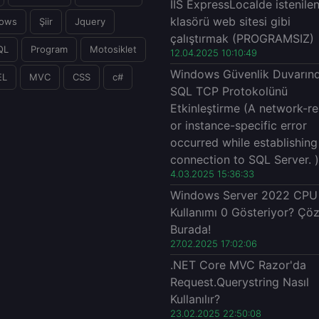
IIS ExpressLocalde istenile
klasörü web sitesi gibi
ows
Şiir
Jquery
çalıştırmak (PROGRAMSIZ)
QL
Program
Motosiklet
12.04.2025 10:10:49
Windows Güvenlik Duvarın
EL
MVC
CSS
c#
SQL TCP Protokolünü
Etkinleştirme (A network-re
or instance-specific error
occurred while establishing
connection to SQL Server. )
4.03.2025 15:36:33
Windows Server 2022 CPU
Kullanımı 0 Gösteriyor? Çö
Burada!
27.02.2025 17:02:06
.NET Core MVC Razor'da
Request.Querystring Nasıl
Kullanılır?
23.02.2025 22:50:08