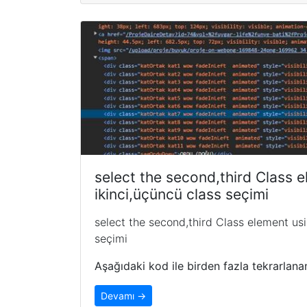
select the second,third Class e
ikinci,üçüncü class seçimi
select the second,third Class element usi
seçimi
Aşağıdaki kod ile birden fazla tekrarlanan
Devamı →