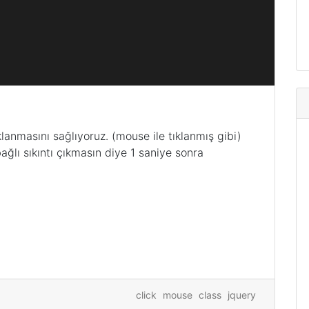
lanmasını sağlıyoruz. (mouse ile tıklanmış gibi)
ğlı sıkıntı çıkmasın diye 1 saniye sonra
click
mouse
class
jquery