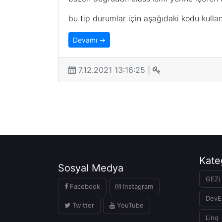
bu tip durumlar için aşağıdaki kodu kulla
Devamı →
7.12.2021 13:16:25 |
Kate
Sosyal Medya
GEZi 
Facebook
Instagram
DevE
Twitter
YouTube
Linq