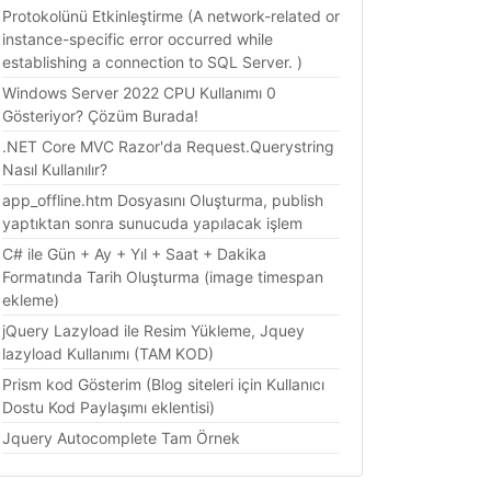
Protokolünü Etkinleştirme (A network-related or
instance-specific error occurred while
establishing a connection to SQL Server. )
Windows Server 2022 CPU Kullanımı 0
Gösteriyor? Çözüm Burada!
.NET Core MVC Razor'da Request.Querystring
Nasıl Kullanılır?
app_offline.htm Dosyasını Oluşturma, publish
yaptıktan sonra sunucuda yapılacak işlem
C# ile Gün + Ay + Yıl + Saat + Dakika
Formatında Tarih Oluşturma (image timespan
ekleme)
jQuery Lazyload ile Resim Yükleme, Jquey
lazyload Kullanımı (TAM KOD)
Prism kod Gösterim (Blog siteleri için Kullanıcı
Dostu Kod Paylaşımı eklentisi)
Jquery Autocomplete Tam Örnek