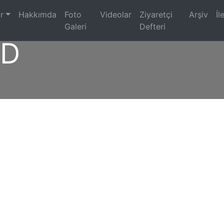
)
r
Hakkımda
Foto
Videolar
Ziyaretçi
Arşiv
İl
Galeri
Defteri
5D