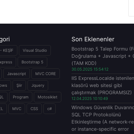
gori
Son Eklenenler
Bootstrap 5 Talep Formu (
- KEŞİF
Visual Studio
Doğrulama + Javascript + 
xpress
Bootstrap 5
(TAM KOD)
30.05.2025 15:54:12
Javascript
MVC CORE
IIS ExpressLocalde istenile
klasörü web sitesi gibi
ows
Şiir
Jquery
çalıştırmak (PROGRAMSIZ)
QL
Program
Motosiklet
12.04.2025 10:10:49
Windows Güvenlik Duvarın
EL
MVC
CSS
c#
SQL TCP Protokolünü
Etkinleştirme (A network-re
or instance-specific error