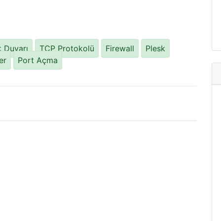
 Duvarı
TCP Protokolü
Firewall
Plesk
er
Port Açma