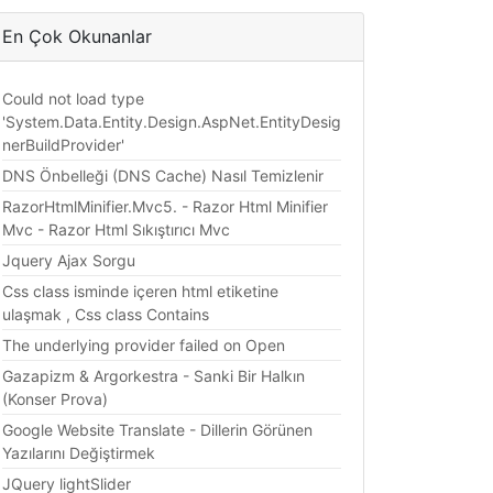
En Çok Okunanlar
Could not load type
'System.Data.Entity.Design.AspNet.EntityDesig
nerBuildProvider'
DNS Önbelleği (DNS Cache) Nasıl Temizlenir
RazorHtmlMinifier.Mvc5. - Razor Html Minifier
Mvc - Razor Html Sıkıştırıcı Mvc
Jquery Ajax Sorgu
Css class isminde içeren html etiketine
ulaşmak , Css class Contains
The underlying provider failed on Open
Gazapizm & Argorkestra - Sanki Bir Halkın
(Konser Prova)
Google Website Translate - Dillerin Görünen
Yazılarını Değiştirmek
JQuery lightSlider