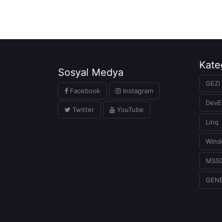
Kate
Sosyal Medya
GEZi 
Facebook
Instagram
DevE
Twitter
YouTube
Linq
Wind
MSS
GEN