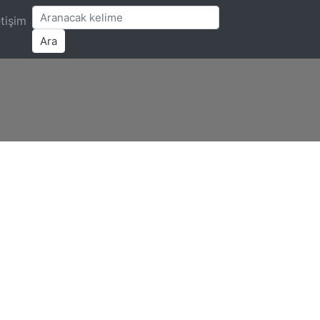
etişim
Ara