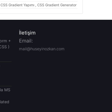
CSS Gradient Yapımı , CSS Gradient Generator
İletişim
Email:
Form +
CSS )
mail@huseyinozkan.com
n
da MS
lated