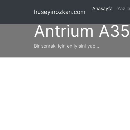
(current
Anasayfa
Yazıla
huseyinozkan.com
Antrium A3
Bir sonraki için en iyisini yap...