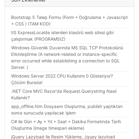
Bootstrap 5 Talep Formu (Form + Doğrulama + Javascript
+ CSS ) (TAM KOD)
IIS ExpressLocalde istenilen klasörü web sitesi gibi
çalıştırmak (PROGRAMSIZ)
Windows Güvenlik Duvarında MS SQL TCP Protokolünü
Etkinleştirme (A network-related or instance-specific
error occurred while establishing a connection to SQL
Server. )
Windows Server 2022 CPU Kullanımı 0 Gösteriyor?
Çözüm Burada!
.NET Core MVC Razor'da Request.Querystring Nasıl
Kullanılır?
app_offline.htm Dosyasını Oluşturma, publish yaptıktan
sonra sunucuda yapılacak işlem
C# ile Gün + Ay + Yıl + Saat + Dakika Formatında Tarih
Oluşturma (image timespan ekleme)
jQuery Lazyload ile Resim Yükleme, Jquey lazyload