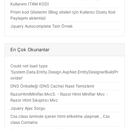
Kullanımı (TAM KOD)
Prism kod Gösterim (Blog siteleri için Kullanıcı Dostu Kod
Paylaşımı eklentisi)
Jquery Autocomplete Tam Örnek
En Çok Okunanlar
Could not load type
'System.Data.Entity.Design.AspNet.EntityDesignerBuildPr
ovider'
DNS Önbelleği (DNS Cache) Nasıl Temizlenir
RazorHtmlMinifier.Mvc5. - Razor Html Minifier Mvc -
Razor Html Sıkıştırıcı Mvc
Jquery Ajax Sorgu
Css class isminde içeren html etiketine ulaşmak , Css
class Contains