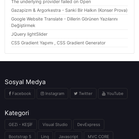
The underlying provider failed on Open
Gazapizm & Argorkestra - Sanki Bir Halkın (Konser Prova)
Google Website Translate - Dillerin Görünen Yazılarını
Değiştirmek
JQuery lightSlider
CSS Gradient Yapımı , CSS Gradient Generator
Sosyal Medya
Facebook
Instagram
Twitter
YouTube
Kategori
GEZi - KEŞİF
Visual Studio
DevExpress
Bootstrap 5
Linq
Javascript
MVC CORE