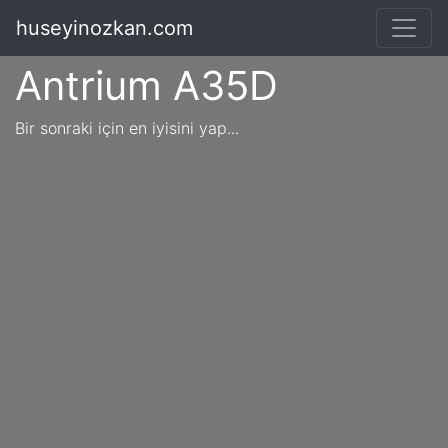
huseyinozkan.com
Antrium A35D
Bir sonraki için en iyisini yap...