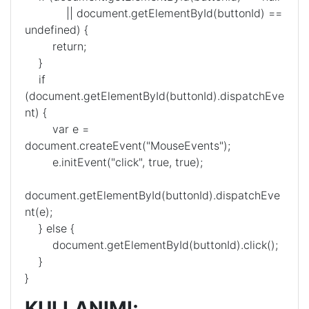
|| document.getElementById(buttonId) ==
undefined) {
return;
}
if
(document.getElementById(buttonId).dispatchEve
nt) {
var e =
document.createEvent("MouseEvents");
e.initEvent("click", true, true);
document.getElementById(buttonId).dispatchEve
nt(e);
} else {
document.getElementById(buttonId).click();
}
}
KULLANIMI;