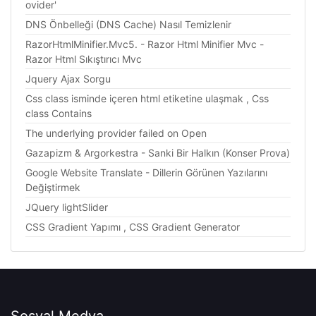
ovider'
DNS Önbelleği (DNS Cache) Nasıl Temizlenir
RazorHtmlMinifier.Mvc5. - Razor Html Minifier Mvc -
Razor Html Sıkıştırıcı Mvc
Jquery Ajax Sorgu
Css class isminde içeren html etiketine ulaşmak , Css
class Contains
The underlying provider failed on Open
Gazapizm & Argorkestra - Sanki Bir Halkın (Konser Prova)
Google Website Translate - Dillerin Görünen Yazılarını
Değiştirmek
JQuery lightSlider
CSS Gradient Yapımı , CSS Gradient Generator
Sosyal Medya