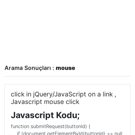
Arama Sonuçları :
mouse
click in jQuery/JavaScript on a link ,
Javascript mouse click
Javascript Kodu;
function submitRequest(buttonId) {
if (document.getElementById(buttonId) == null