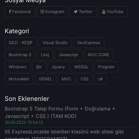
Facebook
Instagram
Twitter
YouTube
Kategori
GEZi - KEŞİF
Visual Studio
DevExpress
Bootstrap 5
Linq
Javascript
MVC CORE
Windows
Şiir
Jquery
MSSQL
Program
Motosiklet
GENEL
MVC
CSS
c#
Son Eklenenler
Bootstrap 5 Talep Formu (Form + Doğrulama +
Javascript + CSS ) (TAM KOD)
30.05.2025 15:54:12
IIS ExpressLocalde istenilen klasörü web sitesi gibi
çalıştırmak (PROGRAMSIZ)