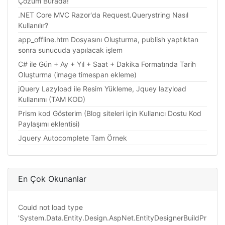
Çözüm Burada!
.NET Core MVC Razor'da Request.Querystring Nasıl
Kullanılır?
app_offline.htm Dosyasını Oluşturma, publish yaptıktan
sonra sunucuda yapılacak işlem
C# ile Gün + Ay + Yıl + Saat + Dakika Formatında Tarih
Oluşturma (image timespan ekleme)
jQuery Lazyload ile Resim Yükleme, Jquey lazyload
Kullanımı (TAM KOD)
Prism kod Gösterim (Blog siteleri için Kullanıcı Dostu Kod
Paylaşımı eklentisi)
Jquery Autocomplete Tam Örnek
En Çok Okunanlar
Could not load type
'System.Data.Entity.Design.AspNet.EntityDesignerBuildPr