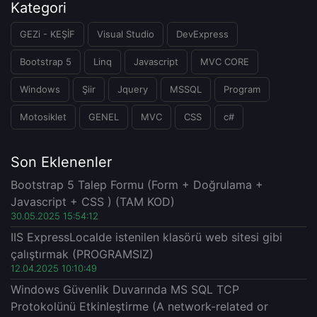
Kategori
GEZi - KEŞİF
Visual Studio
DevExpress
Bootstrap 5
Linq
Javascript
MVC CORE
Windows
Şiir
Jquery
MSSQL
Program
Motosiklet
GENEL
MVC
CSS
c#
Son Eklenenler
Bootstrap 5 Talep Formu (Form + Doğrulama +
Javascript + CSS ) (TAM KOD)
30.05.2025 15:54:12
IIS ExpressLocalde istenilen klasörü web sitesi gibi
çalıştırmak (PROGRAMSIZ)
12.04.2025 10:10:49
Windows Güvenlik Duvarında MS SQL TCP
Protokolünü Etkinleştirme (A network-related or