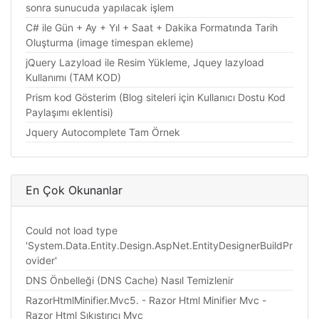
sonra sunucuda yapılacak işlem
C# ile Gün + Ay + Yıl + Saat + Dakika Formatında Tarih
Oluşturma (image timespan ekleme)
jQuery Lazyload ile Resim Yükleme, Jquey lazyload
Kullanımı (TAM KOD)
Prism kod Gösterim (Blog siteleri için Kullanıcı Dostu Kod
Paylaşımı eklentisi)
Jquery Autocomplete Tam Örnek
En Çok Okunanlar
Could not load type
'System.Data.Entity.Design.AspNet.EntityDesignerBuildPr
ovider'
DNS Önbelleği (DNS Cache) Nasıl Temizlenir
RazorHtmlMinifier.Mvc5. - Razor Html Minifier Mvc -
Razor Html Sıkıştırıcı Mvc