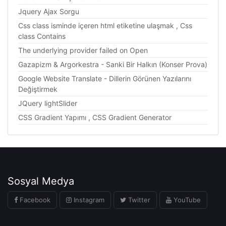
Jquery Ajax Sorgu
Css class isminde içeren html etiketine ulaşmak , Css
class Contains
The underlying provider failed on Open
Gazapizm & Argorkestra - Sanki Bir Halkın (Konser Prova)
Google Website Translate - Dillerin Görünen Yazılarını
Değiştirmek
JQuery lightSlider
CSS Gradient Yapımı , CSS Gradient Generator
Sosyal Medya
Facebook
Instagram
Twitter
YouTube