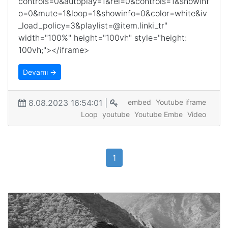
controls=0&autoplay=1&rel=0&controls=1&showinf
o=0&mute=1&loop=1&showinfo=0&color=white&iv
_load_policy=3&playlist=@item.linki_tr"
width="100%" height="100vh" style="height:
100vh;"></iframe>
Devamı →
8.08.2023 16:54:01 |
embed
Youtube iframe
Loop
youtube
Youtube Embe
Video
1