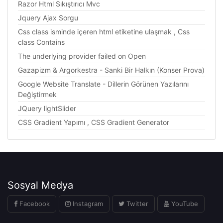
Razor Html Sıkıştırıcı Mvc
Jquery Ajax Sorgu
Css class isminde içeren html etiketine ulaşmak , Css
class Contains
The underlying provider failed on Open
Gazapizm & Argorkestra - Sanki Bir Halkın (Konser Prova)
Google Website Translate - Dillerin Görünen Yazılarını
Değiştirmek
JQuery lightSlider
CSS Gradient Yapımı , CSS Gradient Generator
Sosyal Medya
Facebook
Instagram
Twitter
YouTube