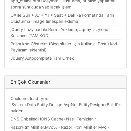
app_offline.htm Dosyasını Oluşturma, publish yaptıktan
sonra sunucuda yapılacak işlem
C# ile Gün + Ay + Yıl + Saat + Dakika Formatında Tarih
Oluşturma (image timespan ekleme)
jQuery Lazyload ile Resim Yükleme, Jquey lazyload
Kullanımı (TAM KOD)
Prism kod Gösterim (Blog siteleri için Kullanıcı Dostu Kod
Paylaşımı eklentisi)
Jquery Autocomplete Tam Örnek
En Çok Okunanlar
Could not load type
'System.Data.Entity.Design.AspNet.EntityDesignerBuildPr
ovider'
DNS Önbelleği (DNS Cache) Nasıl Temizlenir
RazorHtmlMinifier.Mvc5. - Razor Html Minifier Mvc -