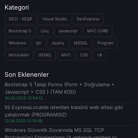
Kategori
GEZi - KEŞİF
Visual Studio
DevExpress
Bootstrap 5
Linq
Javascript
MVC CORE
Windows
Şiir
Jquery
MSSQL
Program
Motosiklet
GENEL
MVC
CSS
c#
Son Eklenenler
Bootstrap 5 Talep Formu (Form + Doğrulama +
Javascript + CSS ) (TAM KOD)
30.05.2025 15:54:12
IIS ExpressLocalde istenilen klasörü web sitesi gibi
çalıştırmak (PROGRAMSIZ)
12.04.2025 10:10:49
Windows Güvenlik Duvarında MS SQL TCP
Protokolünü Etkinleştirme (A network-related or