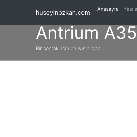
(current
Anasayfa
Yazıla
huseyinozkan.com
Antrium A3
Bir sonraki için en iyisini yap...