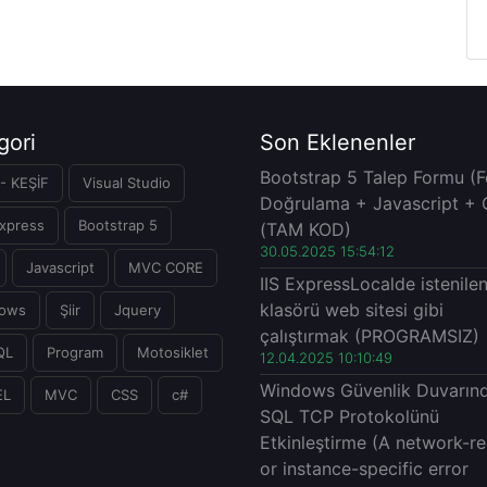
gori
Son Eklenenler
Bootstrap 5 Talep Formu (
- KEŞİF
Visual Studio
Doğrulama + Javascript + 
xpress
Bootstrap 5
(TAM KOD)
30.05.2025 15:54:12
Javascript
MVC CORE
IIS ExpressLocalde istenile
klasörü web sitesi gibi
ows
Şiir
Jquery
çalıştırmak (PROGRAMSIZ)
QL
Program
Motosiklet
12.04.2025 10:10:49
Windows Güvenlik Duvarın
EL
MVC
CSS
c#
SQL TCP Protokolünü
Etkinleştirme (A network-re
or instance-specific error