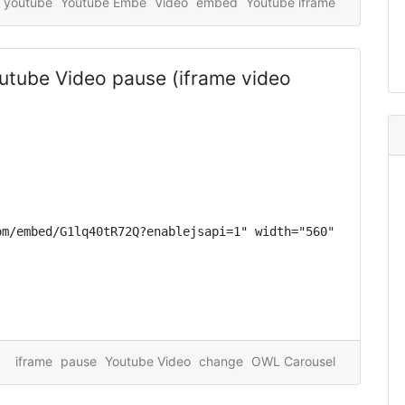
youtube
Youtube Embe
Video
embed
Youtube iframe
utube Video pause (iframe video
m/embed/G1lq40tR72Q?enablejsapi=1" width="560" allowfull
iframe
pause
Youtube Video
change
OWL Carousel