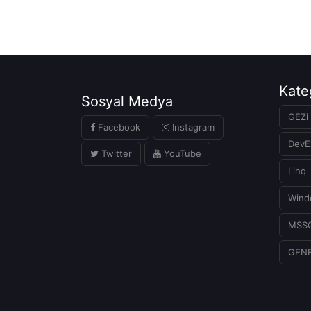
Kate
Sosyal Medya
GEZi 
Facebook
Instagram
DevE
Twitter
YouTube
Linq
Wind
MSS
GEN