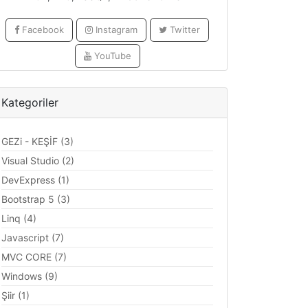
Facebook
Instagram
Twitter
YouTube
Kategoriler
GEZi - KEŞİF (3)
Visual Studio (2)
screen frameborder="0" height="315"></iframe>

DevExpress (1)
Bootstrap 5 (3)
Linq (4)
Javascript (7)
MVC CORE (7)
Windows (9)
Şiir (1)