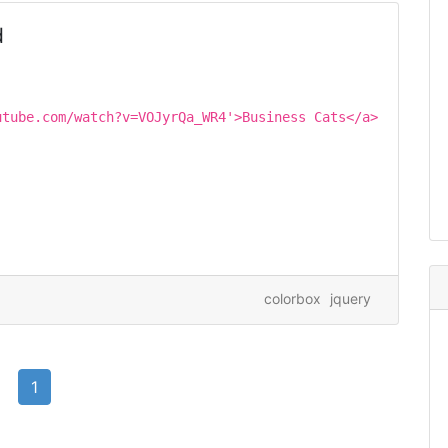
d
utube.com/watch?v=VOJyrQa_WR4'>Business Cats</a>
colorbox
jquery
1