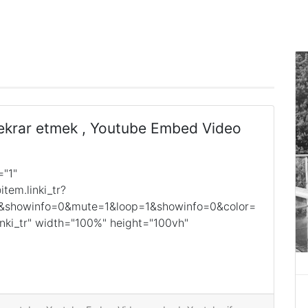
ekrar etmek , Youtube Embed Video
="1"
em.linki_tr?
=1&showinfo=0&mute=1&loop=1&showinfo=0&color=
inki_tr" width="100%" height="100vh"