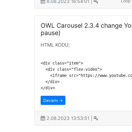
8.08.2023 16:54:01 |
Loop
OWL Carousel 2.3.4 change Yo
pause)
HTML KODU;
<div class="item">

  <div class="flex-video">

    <iframe src="https://www.youtube.co
  </div>

</div>
Devamı →
2.08.2023 13:53:51 |