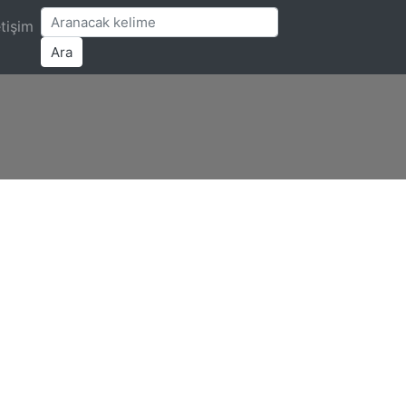
etişim
Ara