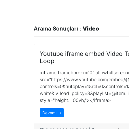
Arama Sonuçları :
Video
Youtube iframe embed Video T
Loop
<iframe frameborder="0" allowfullscreen
src="https://www.youtube.com/embed/@it
controls=0&autoplay=1&rel=0&controls
white&iv_load_policy=3&playlist=@item.l
style="height: 100vh;"></iframe>
Devamı →