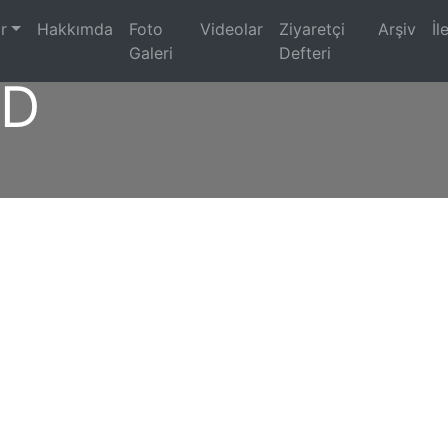
)
r
Hakkımda
Foto
Videolar
Ziyaretçi
Arşiv
İl
Galeri
Defteri
5D