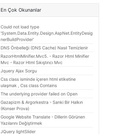
En Çok Okunanlar
Could not load type
'System.Data.Entity.Design.AspNet.EntityDesig
nerBuildProvider'
DNS Önbelleği (DNS Cache) Nasıl Temizlenir
RazorHtmlMinifier.Mvc5. - Razor Html Minifier
Mvc - Razor Html Sıkıştırıcı Mvc
Jquery Ajax Sorgu
Css class isminde içeren html etiketine
ulaşmak , Css class Contains
The underlying provider failed on Open
Gazapizm & Argorkestra - Sanki Bir Halkın
(Konser Prova)
Google Website Translate - Dillerin Görünen
Yazılarını Değiştirmek
JQuery lightSlider