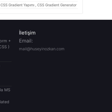
CSS Gradient Yapımı , CSS Gradient Generator
İletişim
Email:
Form +
CSS )
mail@huseyinozkan.com
n
da MS
lated