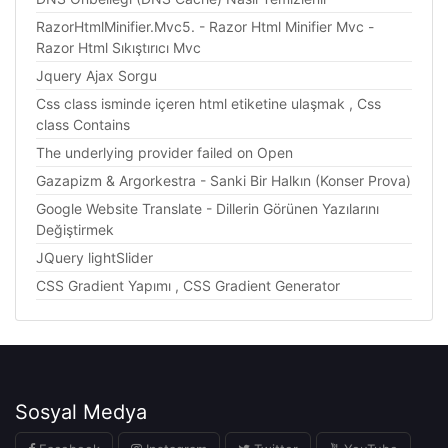
RazorHtmlMinifier.Mvc5. - Razor Html Minifier Mvc -
Razor Html Sıkıştırıcı Mvc
Jquery Ajax Sorgu
Css class isminde içeren html etiketine ulaşmak , Css
class Contains
The underlying provider failed on Open
Gazapizm & Argorkestra - Sanki Bir Halkın (Konser Prova)
Google Website Translate - Dillerin Görünen Yazılarını
Değiştirmek
JQuery lightSlider
CSS Gradient Yapımı , CSS Gradient Generator
Sosyal Medya