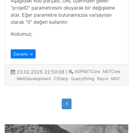
Aşağıdaki kod parçası, URL üzerinden gelen
"projeID" parametresini okuyarak bir değişkene
atar. Eğer parametre bulunamazsa varsayılan
olarak "0" değeri kullanılır:
Kodumuz;
Devamı →
23.02.2025 22:50:08 |
ASPNETCore
NETCore
WebDevelopment
CSharp
QueryString
Razor
MVC
1