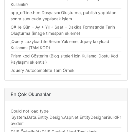
Kullanılır?
app_offline.htm Dosyasını Oluşturma, publish yaptıktan
sonra sunucuda yapılacak işlem
C# ile Gün + Ay + Yıl + Saat + Dakika Formatında Tarih
Oluşturma (image timespan ekleme)
jQuery Lazyload ile Resim Yükleme, Jquey lazyload
Kullanımı (TAM KOD)
Prism kod Gösterim (Blog siteleri için Kullanıcı Dostu Kod
Paylaşımı eklentisi)
Jquery Autocomplete Tam Örnek
En Çok Okunanlar
Could not load type
'System.Data.Entity.Design.AspNet.EntityDesignerBuildPr
ovider'
DNS Önbelleği (DNS Cache) Nasıl Temizlenir