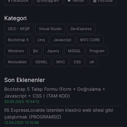
Facebook
Instagram
Twitter
YouTube
Kategori
GEZi - KEŞİF
Visual Studio
DevExpress
Bootstrap 5
Linq
Javascript
MVC CORE
Windows
Şiir
Jquery
MSSQL
Program
Motosiklet
GENEL
MVC
CSS
c#
Son Eklenenler
Bootstrap 5 Talep Formu (Form + Doğrulama +
Javascript + CSS ) (TAM KOD)
30.05.2025 15:54:12
IIS ExpressLocalde istenilen klasörü web sitesi gibi
çalıştırmak (PROGRAMSIZ)
12.04.2025 10:10:49