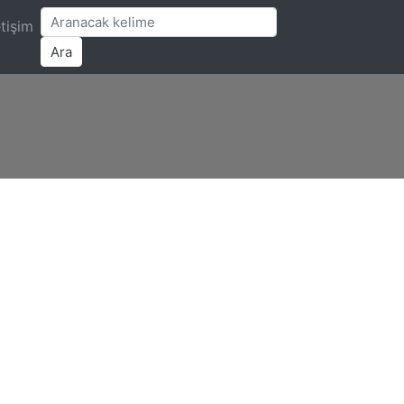
etişim
Ara