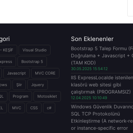
gori
Son Eklenenler
Bootstrap 5 Talep Formu (
- KEŞİF
Visual Studio
Doğrulama + Javascript + 
xpress
Bootstrap 5
(TAM KOD)
30.05.2025 15:54:12
Javascript
MVC CORE
IIS ExpressLocalde istenile
klasörü web sitesi gibi
ows
Şiir
Jquery
çalıştırmak (PROGRAMSIZ)
QL
Program
Motosiklet
12.04.2025 10:10:49
Windows Güvenlik Duvarın
EL
MVC
CSS
c#
SQL TCP Protokolünü
Etkinleştirme (A network-re
or instance-specific error