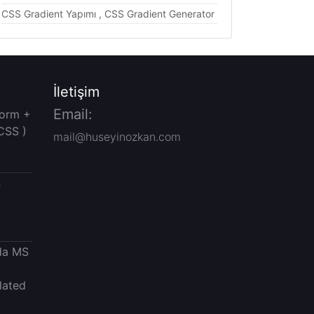
CSS Gradient Yapımı , CSS Gradient Generator
İletişim
Email:
Form +
CSS )
mail@huseyinozkan.com
n
da MS
lated