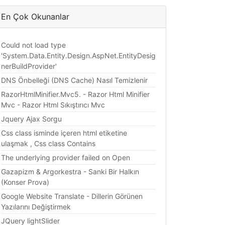
En Çok Okunanlar
Could not load type
'System.Data.Entity.Design.AspNet.EntityDesig
nerBuildProvider'
DNS Önbelleği (DNS Cache) Nasıl Temizlenir
RazorHtmlMinifier.Mvc5. - Razor Html Minifier
Mvc - Razor Html Sıkıştırıcı Mvc
Jquery Ajax Sorgu
Css class isminde içeren html etiketine
ulaşmak , Css class Contains
The underlying provider failed on Open
Gazapizm & Argorkestra - Sanki Bir Halkın
(Konser Prova)
Google Website Translate - Dillerin Görünen
Yazılarını Değiştirmek
JQuery lightSlider