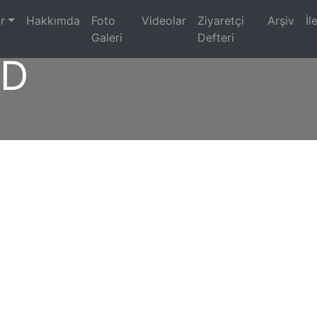
)
r
Hakkımda
Foto
Videolar
Ziyaretçi
Arşiv
İl
Galeri
Defteri
5D