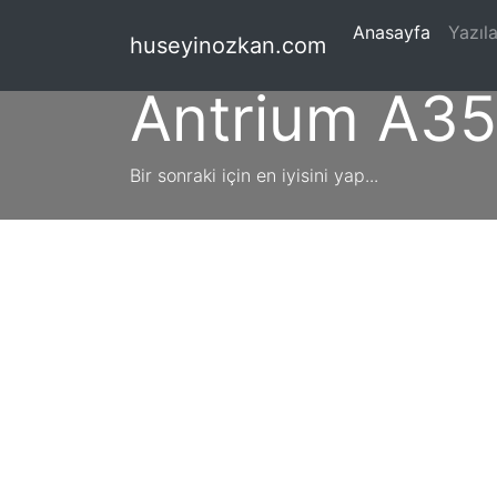
(current
Anasayfa
Yazıla
huseyinozkan.com
Antrium A3
Bir sonraki için en iyisini yap...