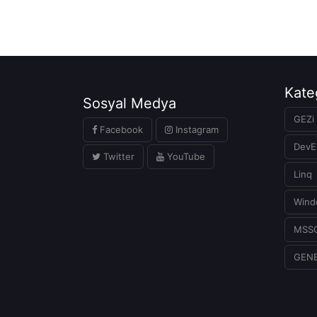
Kate
Sosyal Medya
GEZi 
Facebook
Instagram
DevE
Twitter
YouTube
Linq
Wind
MSS
GEN