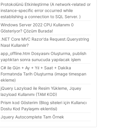
Protokolünü Etkinleştirme (A network-related or
instance-specific error occurred while
establishing a connection to SQL Server. )
Windows Server 2022 CPU Kullanımı 0
Gösteriyor? Çözüm Burada!
.NET Core MVC Razor'da Request.Querystring
Nasıl Kullanılır?
app_offline.htm Dosyasını Oluşturma, publish
yaptıktan sonra sunucuda yapılacak işlem
C# ile Gün + Ay + Yıl + Saat + Dakika
Formatında Tarih Oluşturma (image timespan
ekleme)
jQuery Lazyload ile Resim Yükleme, Jquey
lazyload Kullanımı (TAM KOD)
Prism kod Gösterim (Blog siteleri için Kullanıcı
Dostu Kod Paylaşımı eklentisi)
Jquery Autocomplete Tam Örnek