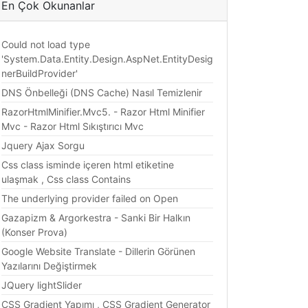
En Çok Okunanlar
Could not load type
'System.Data.Entity.Design.AspNet.EntityDesig
nerBuildProvider'
DNS Önbelleği (DNS Cache) Nasıl Temizlenir
RazorHtmlMinifier.Mvc5. - Razor Html Minifier
Mvc - Razor Html Sıkıştırıcı Mvc
Jquery Ajax Sorgu
Css class isminde içeren html etiketine
ulaşmak , Css class Contains
The underlying provider failed on Open
Gazapizm & Argorkestra - Sanki Bir Halkın
(Konser Prova)
Google Website Translate - Dillerin Görünen
Yazılarını Değiştirmek
JQuery lightSlider
CSS Gradient Yapımı , CSS Gradient Generator