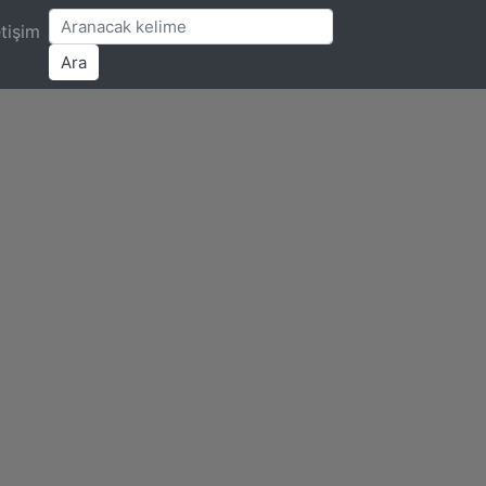
etişim
Ara