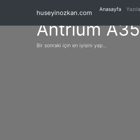
(current
Anasayfa
Yazıla
huseyinozkan.com
Antrium A3
Bir sonraki için en iyisini yap...