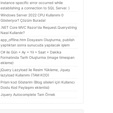
instance-specific error occurred while
establishing a connection to SQL Server. )
Windows Server 2022 CPU Kullanımı 0
Gösteriyor? Çözüm Burada!
.NET Core MVC Razor'da Request.Querystring
Nasıl Kullanılır?
app_offline.htm Dosyasını Oluşturma, publish
yaptıktan sonra sunucuda yapılacak işlem
C# ile Gün + Ay + Yıl + Saat + Dakika
Formatında Tarih Oluşturma (image timespan
ekleme)
jQuery Lazyload ile Resim Yükleme, Jquey
lazyload Kullanımı (TAM KOD)
Prism kod Gösterim (Blog siteleri için Kullanıcı
Dostu Kod Paylaşımı eklentisi)
Jquery Autocomplete Tam Örnek