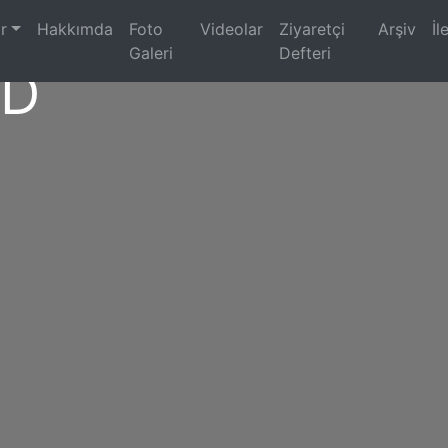
)
r
Hakkımda
Foto
Videolar
Ziyaretçi
Arşiv
İl
Galeri
Defteri
5D