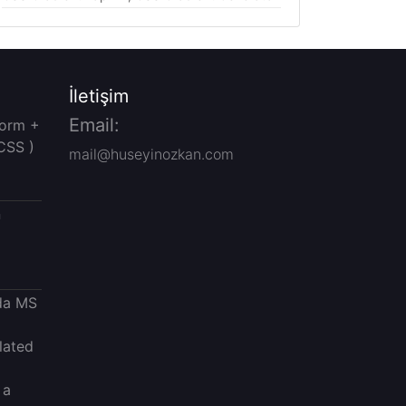
İletişim
Email:
Form +
CSS )
mail@huseyinozkan.com
n
da MS
lated
 a