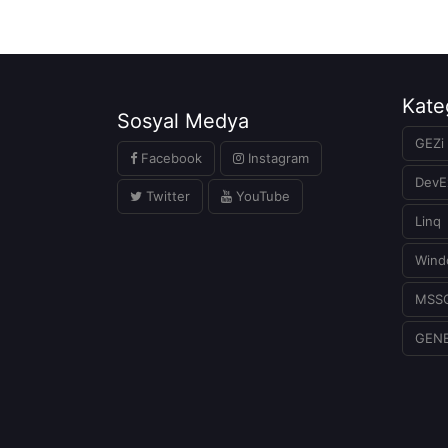
Kate
Sosyal Medya
GEZi 
Facebook
Instagram
DevE
Twitter
YouTube
Linq
Wind
MSS
GEN