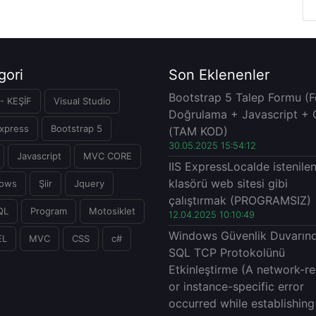
gori
Son Eklenenler
Bootstrap 5 Talep Formu (
- KEŞİF
Visual Studio
Doğrulama + Javascript + 
xpress
Bootstrap 5
(TAM KOD)
30.05.2025 15:54:12
Javascript
MVC CORE
IIS ExpressLocalde istenile
klasörü web sitesi gibi
ows
Şiir
Jquery
çalıştırmak (PROGRAMSIZ)
QL
Program
Motosiklet
12.04.2025 10:10:49
Windows Güvenlik Duvarın
EL
MVC
CSS
c#
SQL TCP Protokolünü
Etkinleştirme (A network-re
or instance-specific error
occurred while establishing