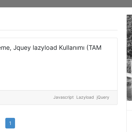
eme, Jquey lazyload Kullanımı (TAM
Javascript
Lazyload
jQuery
1