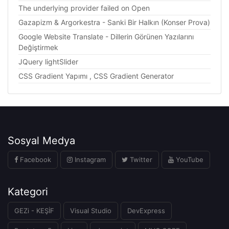
The underlying provider failed on Open
Gazapizm & Argorkestra - Sanki Bir Halkın (Konser Prova)
Google Website Translate - Dillerin Görünen Yazılarını
Değiştirmek
JQuery lightSlider
CSS Gradient Yapımı , CSS Gradient Generator
Sosyal Medya
Facebook
Instagram
Twitter
YouTube
Kategori
GEZi - KEŞİF
Visual Studio
DevExpress