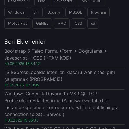
Bootstrap 5
Linq
Javascript
MVC CORE
Windows
Şiir
Jquery
MSSQL
Program
Motosiklet
GENEL
MVC
CSS
c#
Son Eklenenler
Bootstrap 5 Talep Formu (Form + Doğrulama +
Javascript + CSS ) (TAM KOD)
30.05.2025 15:54:12
IIS ExpressLocalde istenilen klasörü web sitesi gibi
çalıştırmak (PROGRAMSIZ)
12.04.2025 10:10:49
Windows Güvenlik Duvarında MS SQL TCP
Protokolünü Etkinleştirme (A network-related or
instance-specific error occurred while establishing a
connection to SQL Server. )
4.03.2025 15:36:33
Windows Server 2022 CPU Kullanımı 0 Gösteriyor?