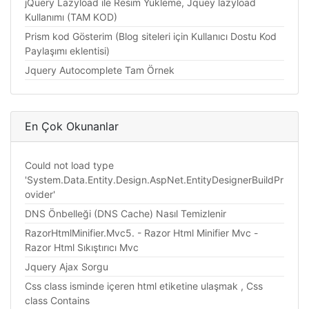
jQuery Lazyload ile Resim Yükleme, Jquey lazyload
Kullanımı (TAM KOD)
Prism kod Gösterim (Blog siteleri için Kullanıcı Dostu Kod
Paylaşımı eklentisi)
Jquery Autocomplete Tam Örnek
En Çok Okunanlar
Could not load type
'System.Data.Entity.Design.AspNet.EntityDesignerBuildPr
ovider'
DNS Önbelleği (DNS Cache) Nasıl Temizlenir
RazorHtmlMinifier.Mvc5. - Razor Html Minifier Mvc -
Razor Html Sıkıştırıcı Mvc
Jquery Ajax Sorgu
Css class isminde içeren html etiketine ulaşmak , Css
class Contains