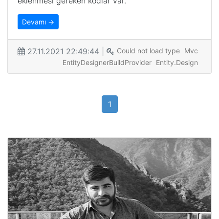
eklenmesi gereken kodlar var.
Devamı →
27.11.2021 22:49:44 |
Could not load type
Mvc
EntityDesignerBuildProvider
Entity.Design
1