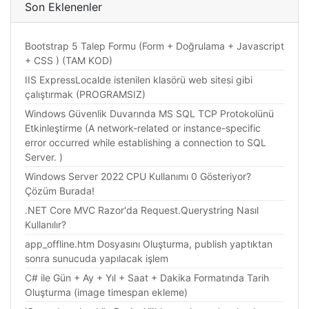
Son Eklenenler
Bootstrap 5 Talep Formu (Form + Doğrulama + Javascript
+ CSS ) (TAM KOD)
IIS ExpressLocalde istenilen klasörü web sitesi gibi
çalıştırmak (PROGRAMSIZ)
Windows Güvenlik Duvarında MS SQL TCP Protokolünü
Etkinleştirme (A network-related or instance-specific
error occurred while establishing a connection to SQL
Server. )
Windows Server 2022 CPU Kullanımı 0 Gösteriyor?
Çözüm Burada!
.NET Core MVC Razor'da Request.Querystring Nasıl
Kullanılır?
app_offline.htm Dosyasını Oluşturma, publish yaptıktan
sonra sunucuda yapılacak işlem
C# ile Gün + Ay + Yıl + Saat + Dakika Formatında Tarih
Oluşturma (image timespan ekleme)