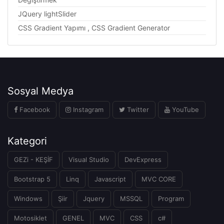
JQuery lightSlider
CSS Gradient Yapımı , CSS Gradient Generator
Sosyal Medya
Facebook
Instagram
Twitter
YouTube
Kategori
GEZi - KEŞİF
Visual Studio
DevExpress
Bootstrap 5
Linq
Javascript
MVC CORE
Windows
Şiir
Jquery
MSSQL
Program
Motosiklet
GENEL
MVC
CSS
c#