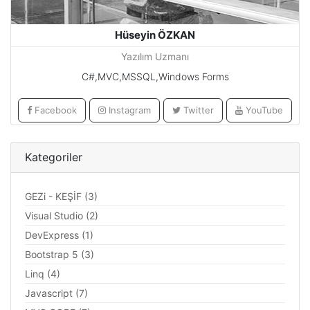
Hüseyin ÖZKAN
Yazılım Uzmanı
C#,MVC,MSSQL,Windows Forms
Facebook
Instagram
Twitter
YouTube
Kategoriler
GEZi - KEŞİF (3)
Visual Studio (2)
DevExpress (1)
Bootstrap 5 (3)
Linq (4)
Javascript (7)