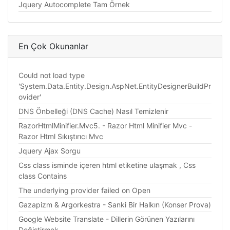
Jquery Autocomplete Tam Örnek
En Çok Okunanlar
Could not load type
'System.Data.Entity.Design.AspNet.EntityDesignerBuildPr
ovider'
DNS Önbelleği (DNS Cache) Nasıl Temizlenir
RazorHtmlMinifier.Mvc5. - Razor Html Minifier Mvc -
Razor Html Sıkıştırıcı Mvc
Jquery Ajax Sorgu
Css class isminde içeren html etiketine ulaşmak , Css
class Contains
The underlying provider failed on Open
Gazapizm & Argorkestra - Sanki Bir Halkın (Konser Prova)
Google Website Translate - Dillerin Görünen Yazılarını
Değiştirmek