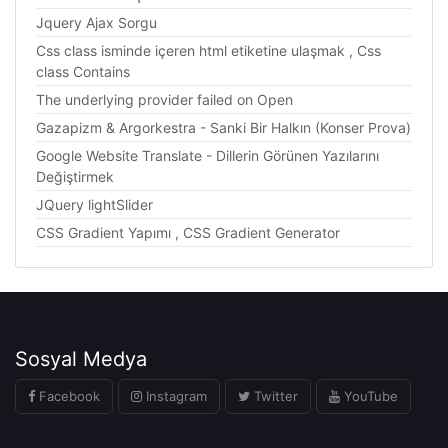
Jquery Ajax Sorgu
Css class isminde içeren html etiketine ulaşmak , Css
class Contains
The underlying provider failed on Open
Gazapizm & Argorkestra - Sanki Bir Halkın (Konser Prova)
Google Website Translate - Dillerin Görünen Yazılarını
Değiştirmek
JQuery lightSlider
CSS Gradient Yapımı , CSS Gradient Generator
Sosyal Medya
Facebook
Instagram
Twitter
YouTube