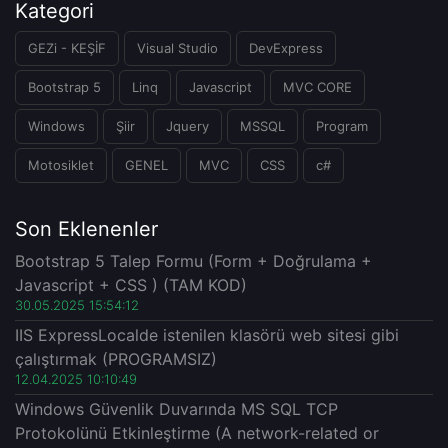
Kategori
GEZi - KEŞİF
Visual Studio
DevExpress
Bootstrap 5
Linq
Javascript
MVC CORE
Windows
Şiir
Jquery
MSSQL
Program
Motosiklet
GENEL
MVC
CSS
c#
Son Eklenenler
Bootstrap 5 Talep Formu (Form + Doğrulama +
Javascript + CSS ) (TAM KOD)
30.05.2025 15:54:12
IIS ExpressLocalde istenilen klasörü web sitesi gibi
çalıştırmak (PROGRAMSIZ)
12.04.2025 10:10:49
Windows Güvenlik Duvarında MS SQL TCP
Protokolünü Etkinleştirme (A network-related or