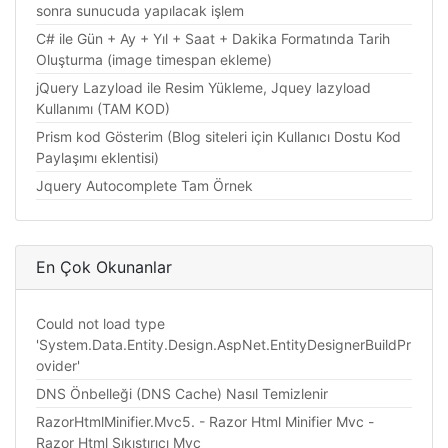
sonra sunucuda yapılacak işlem
C# ile Gün + Ay + Yıl + Saat + Dakika Formatında Tarih
Oluşturma (image timespan ekleme)
jQuery Lazyload ile Resim Yükleme, Jquey lazyload
Kullanımı (TAM KOD)
Prism kod Gösterim (Blog siteleri için Kullanıcı Dostu Kod
Paylaşımı eklentisi)
Jquery Autocomplete Tam Örnek
En Çok Okunanlar
Could not load type
'System.Data.Entity.Design.AspNet.EntityDesignerBuildPr
ovider'
DNS Önbelleği (DNS Cache) Nasıl Temizlenir
RazorHtmlMinifier.Mvc5. - Razor Html Minifier Mvc -
Razor Html Sıkıştırıcı Mvc