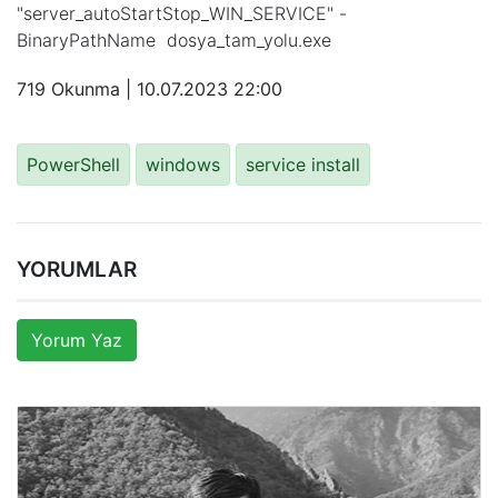
"server_autoStartStop_WIN_SERVICE" -
BinaryPathName dosya_tam_yolu.exe
719 Okunma |
10.07.2023 22:00
PowerShell
windows
service install
YORUMLAR
Yorum Yaz