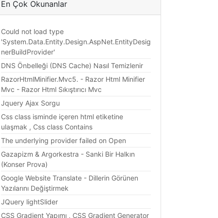
En Çok Okunanlar
Could not load type
'System.Data.Entity.Design.AspNet.EntityDesig
nerBuildProvider'
DNS Önbelleği (DNS Cache) Nasıl Temizlenir
RazorHtmlMinifier.Mvc5. - Razor Html Minifier
Mvc - Razor Html Sıkıştırıcı Mvc
Jquery Ajax Sorgu
Css class isminde içeren html etiketine
ulaşmak , Css class Contains
The underlying provider failed on Open
Gazapizm & Argorkestra - Sanki Bir Halkın
(Konser Prova)
Google Website Translate - Dillerin Görünen
Yazılarını Değiştirmek
JQuery lightSlider
CSS Gradient Yapımı , CSS Gradient Generator