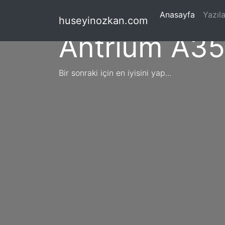
(current
Anasayfa
Yazıla
huseyinozkan.com
Antrium A3
Bir sonraki için en iyisini yap...