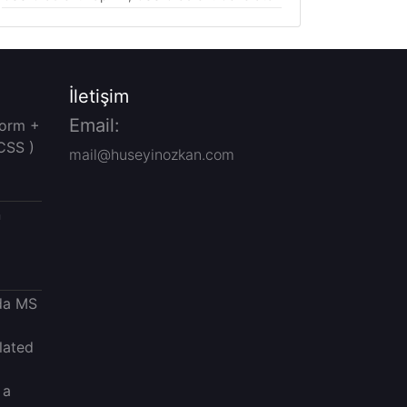
İletişim
Email:
Form +
CSS )
mail@huseyinozkan.com
n
da MS
lated
 a