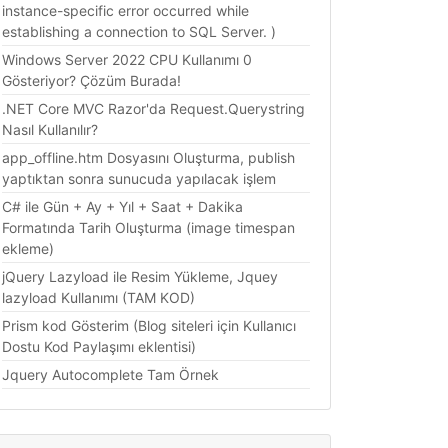
instance-specific error occurred while
establishing a connection to SQL Server. )
Windows Server 2022 CPU Kullanımı 0
Gösteriyor? Çözüm Burada!
.NET Core MVC Razor'da Request.Querystring
Nasıl Kullanılır?
app_offline.htm Dosyasını Oluşturma, publish
yaptıktan sonra sunucuda yapılacak işlem
C# ile Gün + Ay + Yıl + Saat + Dakika
Formatında Tarih Oluşturma (image timespan
ekleme)
jQuery Lazyload ile Resim Yükleme, Jquey
lazyload Kullanımı (TAM KOD)
Prism kod Gösterim (Blog siteleri için Kullanıcı
Dostu Kod Paylaşımı eklentisi)
Jquery Autocomplete Tam Örnek