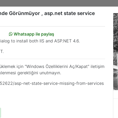
inde Görünmüyor , asp.net state service
Whatsapp ile paylaş
alog to install both IIS and ASP.NET 4.6.
T.
lemek için "Windows Özelliklerini Aç/Kapat" iletişim
klenmesi gerektiğini unutmayın.
252622/asp-net-state-service-missing-from-services