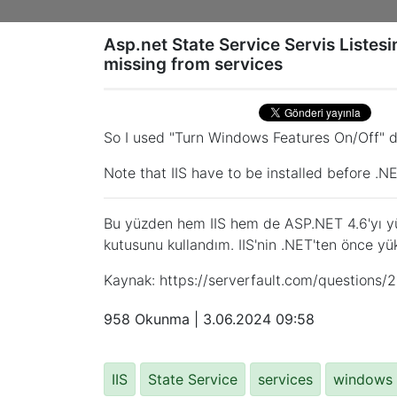
Asp.net State Service Servis Listes
missing from services
So I used "Turn Windows Features On/Off" di
Note that IIS have to be installed before .NE
Bu yüzden hem IIS hem de ASP.NET 4.6'yı yük
kutusunu kullandım. IIS'nin .NET'ten önce yü
Kaynak: https://serverfault.com/questions/
958 Okunma |
3.06.2024 09:58
IIS
State Service
services
windows