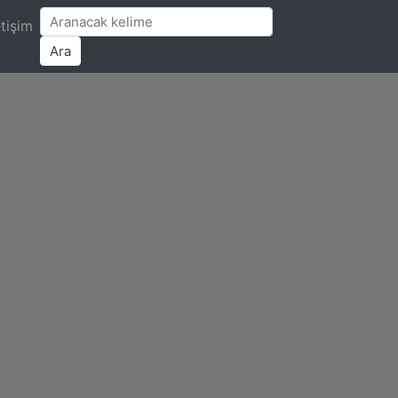
etişim
Ara