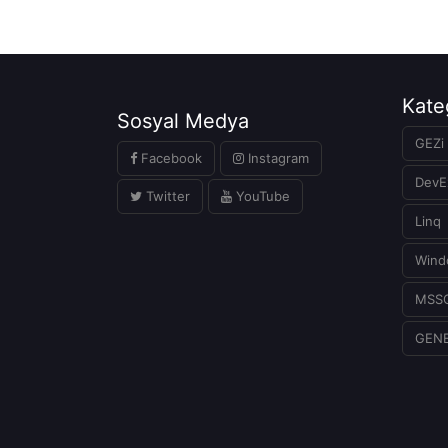
Kate
Sosyal Medya
GEZi 
Facebook
Instagram
DevE
Twitter
YouTube
Linq
Wind
MSS
GEN