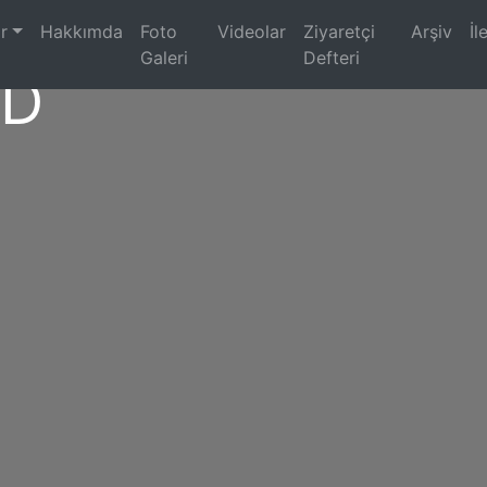
)
r
Hakkımda
Foto
Videolar
Ziyaretçi
Arşiv
İl
Galeri
Defteri
5D