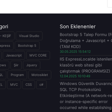
gori
Son Eklenenler
Bootstrap 5 Talep Formu (
- KEŞİF
Visual Studio
Doğrulama + Javascript + 
xpress
Bootstrap 5
(TAM KOD)
30.05.2025 15:54:12
Javascript
MVC CORE
IIS ExpressLocalde istenile
klasörü web sitesi gibi
ows
Şiir
Jquery
çalıştırmak (PROGRAMSIZ)
QL
Program
Motosiklet
12.04.2025 10:10:49
Windows Güvenlik Duvarın
EL
MVC
CSS
c#
SQL TCP Protokolünü
Etkinleştirme (A network-re
or instance-specific error
occurred while establishing