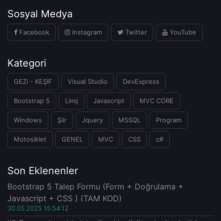
Sosyal Medya
Facebook
Instagram
Twitter
YouTube
Kategori
GEZi - KEŞİF
Visual Studio
DevExpress
Bootstrap 5
Linq
Javascript
MVC CORE
Windows
Şiir
Jquery
MSSQL
Program
Motosiklet
GENEL
MVC
CSS
c#
Son Eklenenler
Bootstrap 5 Talep Formu (Form + Doğrulama +
Javascript + CSS ) (TAM KOD)
30.05.2025 15:54:12