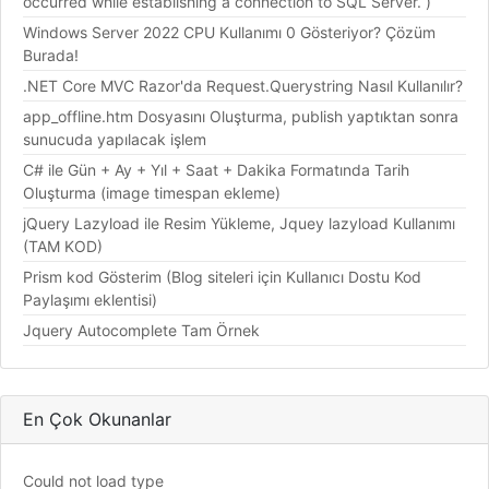
occurred while establishing a connection to SQL Server. )
Windows Server 2022 CPU Kullanımı 0 Gösteriyor? Çözüm
Burada!
.NET Core MVC Razor'da Request.Querystring Nasıl Kullanılır?
app_offline.htm Dosyasını Oluşturma, publish yaptıktan sonra
sunucuda yapılacak işlem
C# ile Gün + Ay + Yıl + Saat + Dakika Formatında Tarih
Oluşturma (image timespan ekleme)
jQuery Lazyload ile Resim Yükleme, Jquey lazyload Kullanımı
(TAM KOD)
Prism kod Gösterim (Blog siteleri için Kullanıcı Dostu Kod
Paylaşımı eklentisi)
Jquery Autocomplete Tam Örnek
En Çok Okunanlar
Could not load type