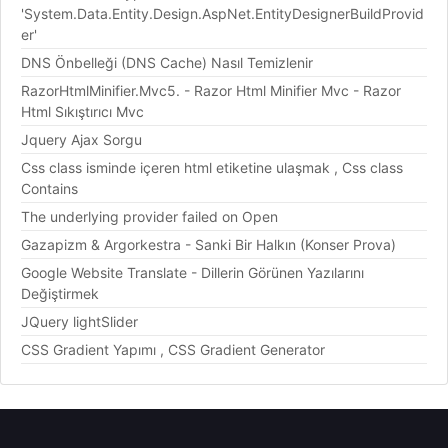
'System.Data.Entity.Design.AspNet.EntityDesignerBuildProvid
er'
DNS Önbelleği (DNS Cache) Nasıl Temizlenir
RazorHtmlMinifier.Mvc5. - Razor Html Minifier Mvc - Razor
Html Sıkıştırıcı Mvc
Jquery Ajax Sorgu
Css class isminde içeren html etiketine ulaşmak , Css class
Contains
The underlying provider failed on Open
Gazapizm & Argorkestra - Sanki Bir Halkın (Konser Prova)
Google Website Translate - Dillerin Görünen Yazılarını
Değiştirmek
JQuery lightSlider
CSS Gradient Yapımı , CSS Gradient Generator