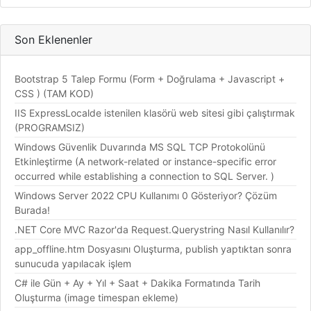
Son Eklenenler
Bootstrap 5 Talep Formu (Form + Doğrulama + Javascript +
CSS ) (TAM KOD)
IIS ExpressLocalde istenilen klasörü web sitesi gibi çalıştırmak
(PROGRAMSIZ)
Windows Güvenlik Duvarında MS SQL TCP Protokolünü
Etkinleştirme (A network-related or instance-specific error
occurred while establishing a connection to SQL Server. )
Windows Server 2022 CPU Kullanımı 0 Gösteriyor? Çözüm
Burada!
.NET Core MVC Razor'da Request.Querystring Nasıl Kullanılır?
app_offline.htm Dosyasını Oluşturma, publish yaptıktan sonra
sunucuda yapılacak işlem
C# ile Gün + Ay + Yıl + Saat + Dakika Formatında Tarih
Oluşturma (image timespan ekleme)