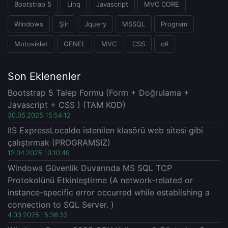
Bootstrap 5
Linq
Javascript
MVC CORE
Windows
Şiir
Jquery
MSSQL
Program
Motosiklet
GENEL
MVC
CSS
c#
Son Eklenenler
Bootstrap 5 Talep Formu (Form + Doğrulama +
Javascript + CSS ) (TAM KOD)
30.05.2025 15:54:12
IIS ExpressLocalde istenilen klasörü web sitesi gibi
çalıştırmak (PROGRAMSIZ)
12.04.2025 10:10:49
Windows Güvenlik Duvarında MS SQL TCP
Protokolünü Etkinleştirme (A network-related or
instance-specific error occurred while establishing a
connection to SQL Server. )
4.03.2025 15:36:33