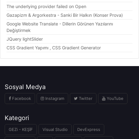
The underlying provider failed on Open
Gazapizm & Argorkestra - Sanki Bir Halkın (Konser Prova)
Google Website Translate - Dillerin Görünen Yazılarını
Değiştirmek
JQuery lightSlider
CSS Gradient Yapımı , CSS Gradient Generator
Sosyal Medya
Facebook
Instagram
Twitter
YouTube
Kategori
GEZi - KEŞİF
Visual Studio
DevExpress