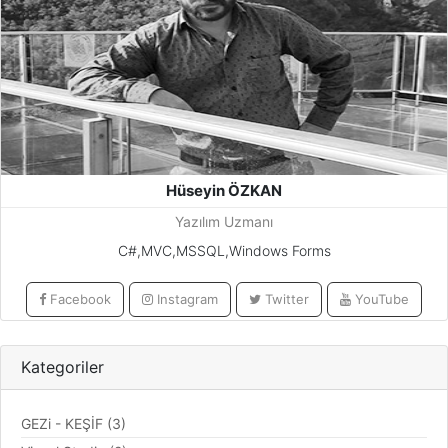
Hüseyin ÖZKAN
Yazılım Uzmanı
C#,MVC,MSSQL,Windows Forms
Facebook
Instagram
Twitter
YouTube
Kategoriler
GEZi - KEŞİF (3)