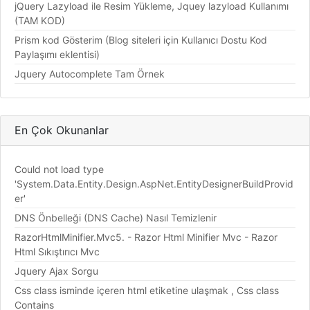
jQuery Lazyload ile Resim Yükleme, Jquey lazyload Kullanımı
(TAM KOD)
Prism kod Gösterim (Blog siteleri için Kullanıcı Dostu Kod
Paylaşımı eklentisi)
Jquery Autocomplete Tam Örnek
En Çok Okunanlar
Could not load type
'System.Data.Entity.Design.AspNet.EntityDesignerBuildProvid
er'
DNS Önbelleği (DNS Cache) Nasıl Temizlenir
RazorHtmlMinifier.Mvc5. - Razor Html Minifier Mvc - Razor
Html Sıkıştırıcı Mvc
Jquery Ajax Sorgu
Css class isminde içeren html etiketine ulaşmak , Css class
Contains