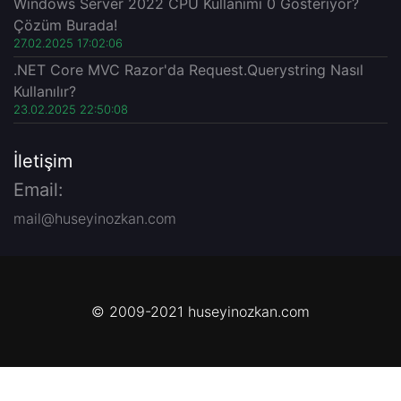
Windows Server 2022 CPU Kullanımı 0 Gösteriyor?
Çözüm Burada!
27.02.2025 17:02:06
.NET Core MVC Razor'da Request.Querystring Nasıl
Kullanılır?
23.02.2025 22:50:08
İletişim
Email:
mail@huseyinozkan.com
© 2009-2021 huseyinozkan.com