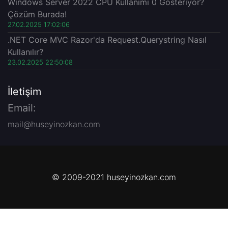
Windows Server 2022 CPU Kullanımı 0 Gösteriyor?
Çözüm Burada!
27.02.2025 17:02:06
.NET Core MVC Razor'da Request.Querystring Nasıl
Kullanılır?
23.02.2025 22:50:08
İletişim
Email:
mail@huseyinozkan.com
© 2009-2021 huseyinozkan.com