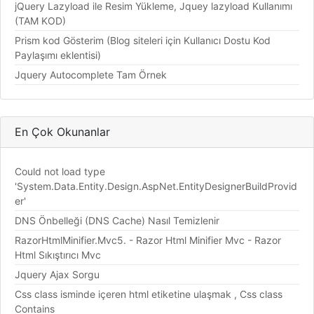
jQuery Lazyload ile Resim Yükleme, Jquey lazyload Kullanımı
(TAM KOD)
Prism kod Gösterim (Blog siteleri için Kullanıcı Dostu Kod
Paylaşımı eklentisi)
Jquery Autocomplete Tam Örnek
En Çok Okunanlar
Could not load type
'System.Data.Entity.Design.AspNet.EntityDesignerBuildProvid
er'
DNS Önbelleği (DNS Cache) Nasıl Temizlenir
RazorHtmlMinifier.Mvc5. - Razor Html Minifier Mvc - Razor
Html Sıkıştırıcı Mvc
Jquery Ajax Sorgu
Css class isminde içeren html etiketine ulaşmak , Css class
Contains