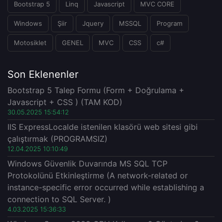
Bootstrap 5
Linq
Javascript
MVC CORE
Windows
Şiir
Jquery
MSSQL
Program
Motosiklet
GENEL
MVC
CSS
c#
Son Eklenenler
Bootstrap 5 Talep Formu (Form + Doğrulama +
Javascript + CSS ) (TAM KOD)
30.05.2025 15:54:12
IIS ExpressLocalde istenilen klasörü web sitesi gibi
çalıştırmak (PROGRAMSIZ)
12.04.2025 10:10:49
Windows Güvenlik Duvarında MS SQL TCP
Protokolünü Etkinleştirme (A network-related or
instance-specific error occurred while establishing a
connection to SQL Server. )
4.03.2025 15:36:33