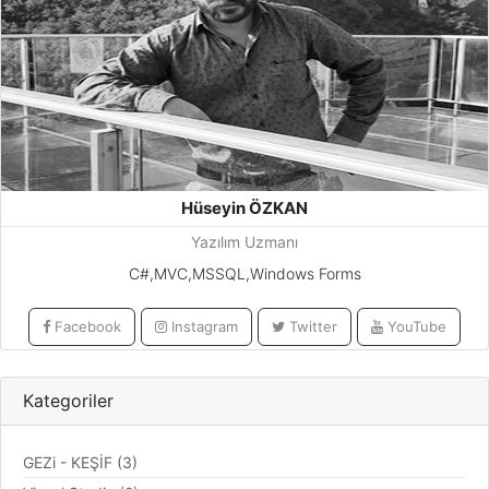
Hüseyin ÖZKAN
Yazılım Uzmanı
C#,MVC,MSSQL,Windows Forms
Facebook
Instagram
Twitter
YouTube
Kategoriler
GEZi - KEŞİF (3)