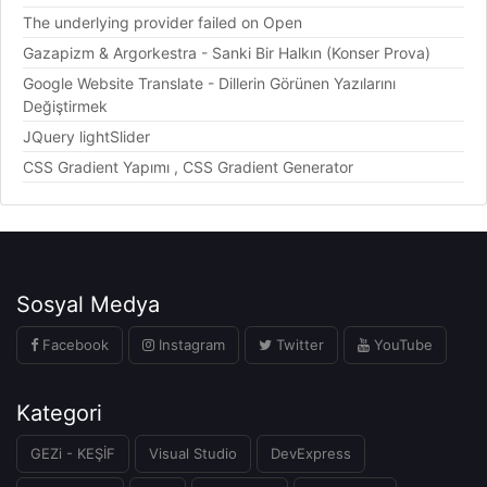
The underlying provider failed on Open
Gazapizm & Argorkestra - Sanki Bir Halkın (Konser Prova)
Google Website Translate - Dillerin Görünen Yazılarını
Değiştirmek
JQuery lightSlider
CSS Gradient Yapımı , CSS Gradient Generator
Sosyal Medya
Facebook
Instagram
Twitter
YouTube
Kategori
GEZi - KEŞİF
Visual Studio
DevExpress