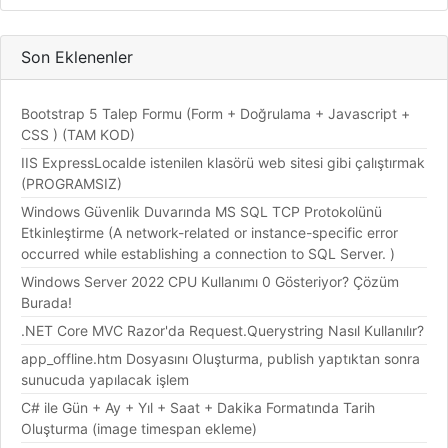
Son Eklenenler
Bootstrap 5 Talep Formu (Form + Doğrulama + Javascript +
CSS ) (TAM KOD)
IIS ExpressLocalde istenilen klasörü web sitesi gibi çalıştırmak
(PROGRAMSIZ)
Windows Güvenlik Duvarında MS SQL TCP Protokolünü
Etkinleştirme (A network-related or instance-specific error
occurred while establishing a connection to SQL Server. )
Windows Server 2022 CPU Kullanımı 0 Gösteriyor? Çözüm
Burada!
.NET Core MVC Razor'da Request.Querystring Nasıl Kullanılır?
app_offline.htm Dosyasını Oluşturma, publish yaptıktan sonra
sunucuda yapılacak işlem
C# ile Gün + Ay + Yıl + Saat + Dakika Formatında Tarih
Oluşturma (image timespan ekleme)