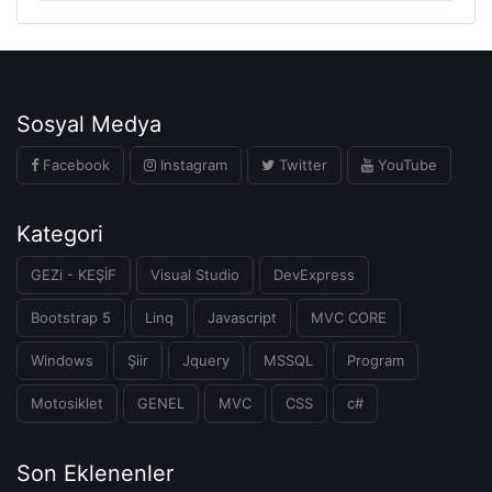
Sosyal Medya
Facebook
Instagram
Twitter
YouTube
Kategori
GEZi - KEŞİF
Visual Studio
DevExpress
Bootstrap 5
Linq
Javascript
MVC CORE
Windows
Şiir
Jquery
MSSQL
Program
Motosiklet
GENEL
MVC
CSS
c#
Son Eklenenler