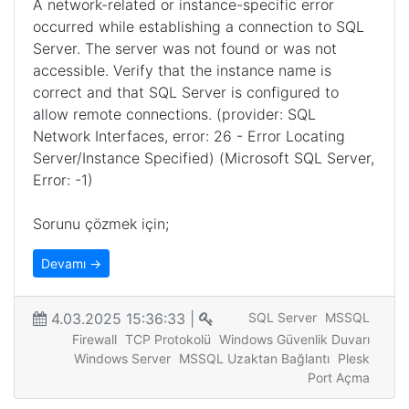
A network-related or instance-specific error
occurred while establishing a connection to SQL
Server. The server was not found or was not
accessible. Verify that the instance name is
correct and that SQL Server is configured to
allow remote connections. (provider: SQL
Network Interfaces, error: 26 - Error Locating
Server/Instance Specified) (Microsoft SQL Server,
Error: -1)
Sorunu çözmek için;
Devamı →
4.03.2025 15:36:33 |
SQL Server
MSSQL
Firewall
TCP Protokolü
Windows Güvenlik Duvarı
Windows Server
MSSQL Uzaktan Bağlantı
Plesk
Port Açma