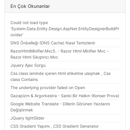
En Çok Okunanlar
Could not load type
'System.Data.Entity.Design.AspNet.EntityDesignerBuildPr
ovider'
DNS Önbelleği (DNS Cache) Nasıl Temizlenir
RazorHtmlMinifier.Mvc5. - Razor Html Minifier Mvc -
Razor Html Sıkıştırıcı Mvc
Jquery Ajax Sorgu
Css class isminde içeren html etiketine ulaşmak , Css
class Contains
The underlying provider failed on Open
Gazapizm & Argorkestra - Sanki Bir Halkın (Konser Prova)
Google Website Translate - Dillerin Görünen Yazılarını
Değiştirmek
JQuery lightSlider
CSS Gradient Yapımı , CSS Gradient Generator