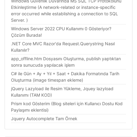
Windows Güvenlik Duvarında MS SQL TCP Protokolünü
Etkinleştirme (A network-related or instance-specific
error occurred while establishing a connection to SQL
Server. )
Windows Server 2022 CPU Kullanımı 0 Gösteriyor?
Çözüm Burada!
.NET Core MVC Razor'da Request.Querystring Nasıl
Kullanılır?
app_offline.htm Dosyasını Oluşturma, publish yaptıktan
sonra sunucuda yapılacak işlem
C# ile Gün + Ay + Yıl + Saat + Dakika Formatında Tarih
Oluşturma (image timespan ekleme)
jQuery Lazyload ile Resim Yükleme, Jquey lazyload
Kullanımı (TAM KOD)
Prism kod Gösterim (Blog siteleri için Kullanıcı Dostu Kod
Paylaşımı eklentisi)
Jquery Autocomplete Tam Örnek