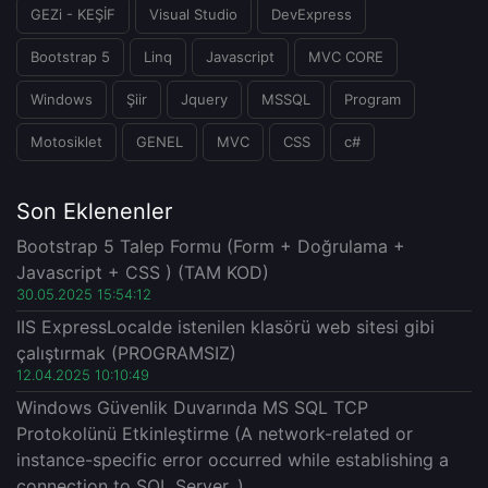
GEZi - KEŞİF
Visual Studio
DevExpress
Bootstrap 5
Linq
Javascript
MVC CORE
Windows
Şiir
Jquery
MSSQL
Program
Motosiklet
GENEL
MVC
CSS
c#
Son Eklenenler
Bootstrap 5 Talep Formu (Form + Doğrulama +
Javascript + CSS ) (TAM KOD)
30.05.2025 15:54:12
IIS ExpressLocalde istenilen klasörü web sitesi gibi
çalıştırmak (PROGRAMSIZ)
12.04.2025 10:10:49
Windows Güvenlik Duvarında MS SQL TCP
Protokolünü Etkinleştirme (A network-related or
instance-specific error occurred while establishing a
connection to SQL Server. )