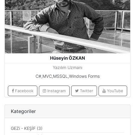
Hüseyin ÖZKAN
Yazılım Uzmanı
C#,MVC,MSSQL,Windows Forms
Facebook
Instagram
Twitter
YouTube
Kategoriler
GEZi - KEŞİF (3)