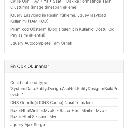
C# ile Gün + Ay + Yıl + Saat + Dakika Formatında Tarih
Oluşturma (image timespan ekleme)
jQuery Lazyload ile Resim Yükleme, Jquey lazyload
Kullanımı (TAM KOD)
Prism kod Gösterim (Blog siteleri için Kullanıcı Dostu Kod
Paylaşımı eklentisi)
Jquery Autocomplete Tam Örnek
En Çok Okunanlar
Could not load type
'System.Data.Entity.Design.AspNet.EntityDesignerBuildPr
ovider'
DNS Önbelleği (DNS Cache) Nasıl Temizlenir
RazorHtmlMinifier.Mvc5. - Razor Html Minifier Mvc -
Razor Html Sıkıştırıcı Mvc
Jquery Ajax Sorgu