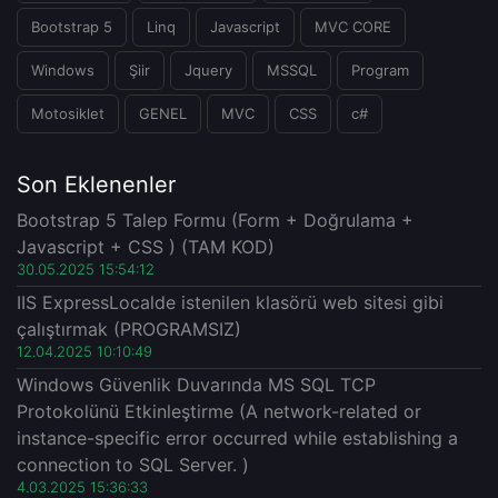
Bootstrap 5
Linq
Javascript
MVC CORE
Windows
Şiir
Jquery
MSSQL
Program
Motosiklet
GENEL
MVC
CSS
c#
Son Eklenenler
Bootstrap 5 Talep Formu (Form + Doğrulama +
Javascript + CSS ) (TAM KOD)
30.05.2025 15:54:12
IIS ExpressLocalde istenilen klasörü web sitesi gibi
çalıştırmak (PROGRAMSIZ)
12.04.2025 10:10:49
Windows Güvenlik Duvarında MS SQL TCP
Protokolünü Etkinleştirme (A network-related or
instance-specific error occurred while establishing a
connection to SQL Server. )
4.03.2025 15:36:33