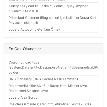
jQuery Lazyload ile Resim Yükleme, Jquey lazyload
Kullanımı (TAM KOD)
Prism kod Gösterim (Blog siteleri için Kullanıcı Dostu Kod
Paylaşımı eklentisi)
Jquery Autocomplete Tam Örnek
En Çok Okunanlar
Could not load type
'System.Data.Entity.Design.AspNet.EntityDesignerBuildPr
ovider'
DNS Önbelleği (DNS Cache) Nasıl Temizlenir
RazorHtmlMinifier.Mvc5. - Razor Html Minifier Mvc -
Razor Html Sıkıştırıcı Mvc
Jquery Ajax Sorgu
Css class isminde içeren html etiketine ulaşmak , Css