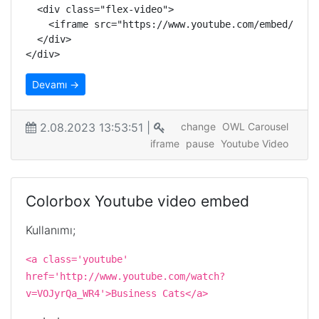
  <div class="flex-video">

    <iframe src="https://www.youtube.com/embed/G1lq
  </div>

</div>
Devamı →
2.08.2023 13:53:51 |
change
OWL Carousel
iframe
pause
Youtube Video
Colorbox Youtube video embed
Kullanımı;
<a class='youtube'
href='http://www.youtube.com/watch?
v=VOJyrQa_WR4'>Business Cats</a>