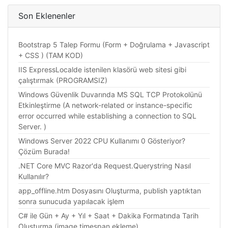
Son Eklenenler
Bootstrap 5 Talep Formu (Form + Doğrulama + Javascript
+ CSS ) (TAM KOD)
IIS ExpressLocalde istenilen klasörü web sitesi gibi
çalıştırmak (PROGRAMSIZ)
Windows Güvenlik Duvarında MS SQL TCP Protokolünü
Etkinleştirme (A network-related or instance-specific
error occurred while establishing a connection to SQL
Server. )
Windows Server 2022 CPU Kullanımı 0 Gösteriyor?
Çözüm Burada!
.NET Core MVC Razor'da Request.Querystring Nasıl
Kullanılır?
app_offline.htm Dosyasını Oluşturma, publish yaptıktan
sonra sunucuda yapılacak işlem
C# ile Gün + Ay + Yıl + Saat + Dakika Formatında Tarih
Oluşturma (image timespan ekleme)