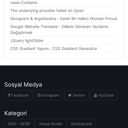
class Contains
The underlying provider failed on Open
Gazapizm & Argorkestra - Sanki Bir Halkın (Konser Prova)
Google Website Translate - Dillerin Görünen Yazılarını
Değiştirmek
JQuery lightSlider
CSS Gradient Yapımı , CSS Gradient Generator
Sosyal Medya
Facebook
Instagram
Twitter
YouTube
Kategori
GEZi - KEŞİF
Visual Studio
DevExpress