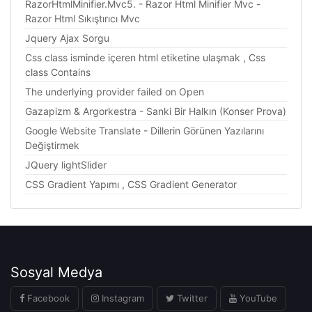
RazorHtmlMinifier.Mvc5. - Razor Html Minifier Mvc -
Razor Html Sıkıştırıcı Mvc
Jquery Ajax Sorgu
Css class isminde içeren html etiketine ulaşmak , Css
class Contains
The underlying provider failed on Open
Gazapizm & Argorkestra - Sanki Bir Halkın (Konser Prova)
Google Website Translate - Dillerin Görünen Yazılarını
Değiştirmek
JQuery lightSlider
CSS Gradient Yapımı , CSS Gradient Generator
Sosyal Medya
Facebook
Instagram
Twitter
YouTube