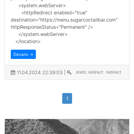
<system.webServer>
<httpRedirect enabled="true"
destination="https://menu.sugarcoctailbar.com"
httpResponseStatus="Permanent" />
</system.webServer>
</location>
Devamı →
11.04.2024 22:39:03 |
static redirect
redirect
1