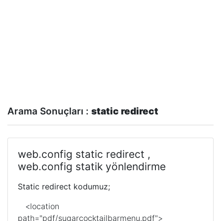
Arama Sonuçları :
static redirect
web.config static redirect ,
web.config statik yönlendirme
Static redirect kodumuz;
<location
path="pdf/sugarcocktailbarmenu.pdf">