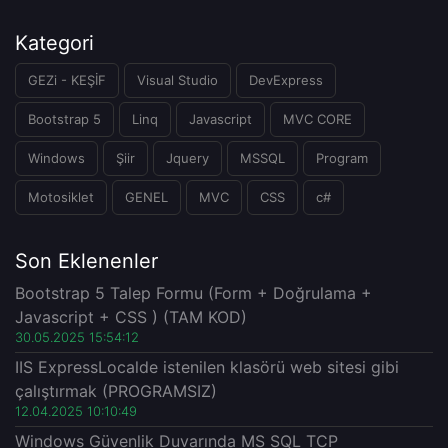
Kategori
GEZi - KEŞİF
Visual Studio
DevExpress
Bootstrap 5
Linq
Javascript
MVC CORE
Windows
Şiir
Jquery
MSSQL
Program
Motosiklet
GENEL
MVC
CSS
c#
Son Eklenenler
Bootstrap 5 Talep Formu (Form + Doğrulama +
Javascript + CSS ) (TAM KOD)
30.05.2025 15:54:12
IIS ExpressLocalde istenilen klasörü web sitesi gibi
çalıştırmak (PROGRAMSIZ)
12.04.2025 10:10:49
Windows Güvenlik Duvarında MS SQL TCP